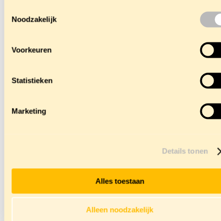
systemen.
Toestemmingsselectie
Noodzakelijk
Voorkeuren
Statistieken
Marketing
Details tonen
Alles toestaan
Alleen noodzakelijk